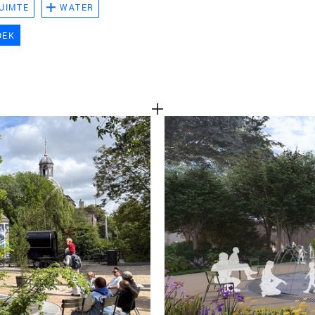
UIMTE
WATER
TEAM
OEK
CONT