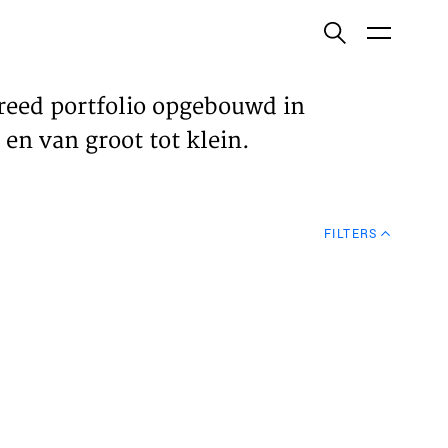
ish
reed portfolio opgebouwd in
en van groot tot klein.
ECTEN
FILTERS
VELDEN
WS