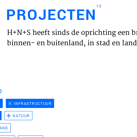
10
PROJECTEN
Engl
H+N+S heeft sinds de oprichting een b
HOME
binnen- en buitenland, in stad en land 
PROJ
WERK
D
VISIE
D
INFRASTRUCTUUR
NATUUR
NIEU
LAND