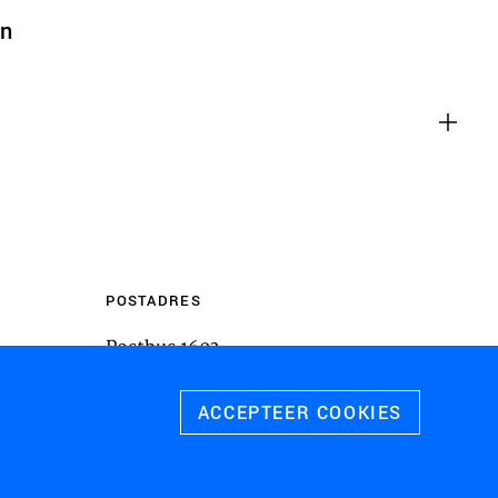
m inhoud van websites van derden,
en
 te sluiten. Als u dit uitschakelt, kan
liteit van de website worden
ies
u relevante advertenties te tonen op
pps, zoals Facebook en Instagram. We
 koppelen aan de verschillende
 evenals gegevens over de advertenties
POSTADRES
rtentieprestaties te meten en
Postbus 1603
 te schakelen.
3800 BP
Amersfoort
ACCEPTEER COOKIES
 ALLE COOKIES
SLA VOORKEUREN OP