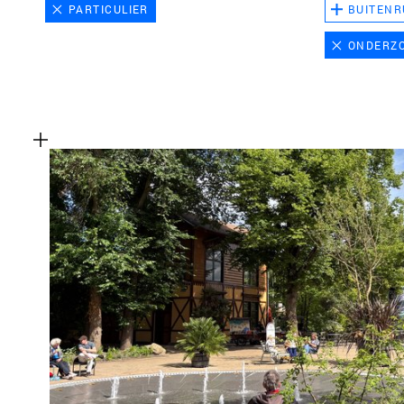
PARTICULIER
BUITENR
ONDERZ