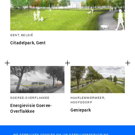
GENT, BELGIË
Citadelpark, Gent
GOEREE-OVERFLAKKEE
HAARLEMMERMEER,
HOOFDDORP
Energievisie Goeree-
Geniepark
Overflakkee
WE GEBRUIKEN COOKIES OM UW GEBRUIKERSERVARING