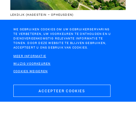
LEKDIJK (HAGESTEIN – OPHEUSDEN)
Dijkverbetering Hagestein-Opheusden
WE GEBRUIKEN COOKIES OM UW GEBRUIKERSERVARING
TE VERBETEREN, UW VOORKEUREN TE ONTHOUDEN EN U
DIENOVEREENKOMSTIG RELEVANTE INFORMATIE TE
TONEN. DOOR DEZE WEBSITE TE BLIJVEN GEBRUIKEN,
ACCEPTEERT U ONS GEBRUIK VAN COOKIES.
MEER INFORMATIE
WIJZIG VOORKEUREN
COOKIES WEIGEREN
ACCEPTEER COOKIES
SOESTERBERG
Nationaal Militair Museum