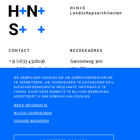
H+N+S
Landschaps­architecten
CONTACT
BEZOEKADRES
+31 (0)33 4328036
Soesterweg 300
mail@hnsland.nl
3812 BH
Amersfoort
WE GEBRUIKEN COOKIES OM UW GEBRUIKERSERVARING
TE VERBETEREN, UW VOORKEUREN TE ONTHOUDEN EN U
DIENOVEREENKOMSTIG RELEVANTE INFORMATIE TE
TONEN. DOOR DEZE WEBSITE TE BLIJVEN GEBRUIKEN,
ACCEPTEERT U ONS GEBRUIK VAN COOKIES.
POSTADRES
MEER INFORMATIE
Postbus 1603
WIJZIG VOORKEUREN
3800 BP
COOKIES WEIGEREN
Amersfoort