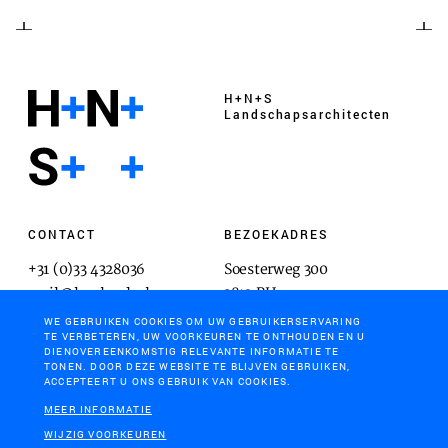
H+N+S
Landschaps­architecten
CONTACT
BEZOEKADRES
+31 (0)33 4328036
Soesterweg 300
mail@hnsland.nl
3812 BH
Amersfoort
WE GEBRUIKEN COOKIES OM UW GEBRUIKERSERVARING
TE VERBETEREN, UW VOORKEUREN TE ONTHOUDEN EN U
DIENOVEREENKOMSTIG RELEVANTE INFORMATIE TE
TONEN. DOOR DEZE WEBSITE TE BLIJVEN GEBRUIKEN,
ACCEPTEERT U ONS GEBRUIK VAN COOKIES.
POSTADRES
MEER INFORMATIE
Postbus 1603
WIJZIG VOORKEUREN
3800 BP