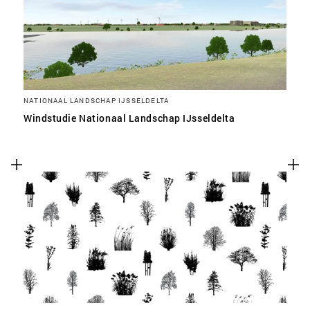
NATIONAAL LANDSCHAP IJSSELDELTA
Windstudie Nationaal Landschap IJsseldelta