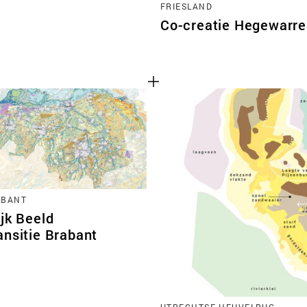
FRIESLAND
Co-creatie Hegewarr
ABANT
jk Beeld
ansitie Brabant
UTRECHTSE HEUVELRUG