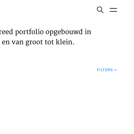
ish
reed portfolio opgebouwd in
en van groot tot klein.
ECTEN
FILTERS
VELDEN
WS