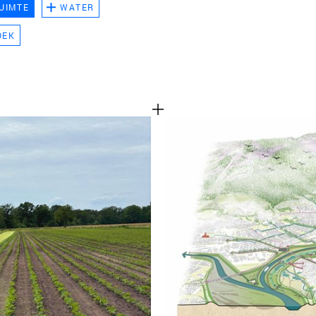
UIMTE
WATER
TEAM
OEK
CONT