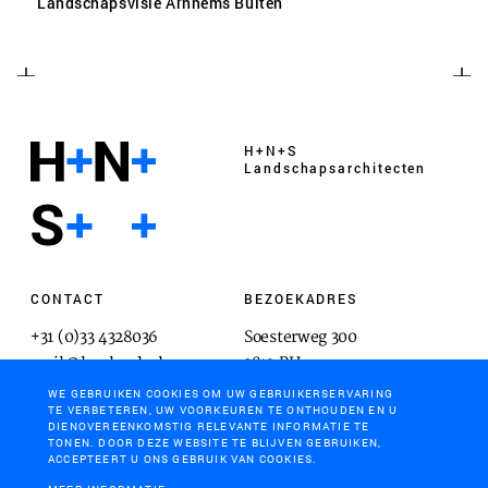
Landschapsvisie Arnhems Buiten
H+N+S
Landschaps­architecten
CONTACT
BEZOEKADRES
+31 (0)33 4328036
Soesterweg 300
mail@hnsland.nl
3812 BH
Amersfoort
WE GEBRUIKEN COOKIES OM UW GEBRUIKERSERVARING
TE VERBETEREN, UW VOORKEUREN TE ONTHOUDEN EN U
DIENOVEREENKOMSTIG RELEVANTE INFORMATIE TE
TONEN. DOOR DEZE WEBSITE TE BLIJVEN GEBRUIKEN,
ACCEPTEERT U ONS GEBRUIK VAN COOKIES.
POSTADRES