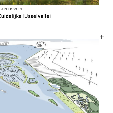
, APELDOORN
idelijke IJsselvallei