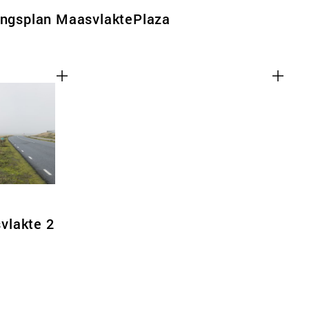
tingsplan MaasvlaktePlaza
vlakte 2
en