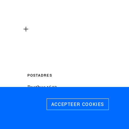
m inhoud van websites van derden,
 te sluiten. Als u dit uitschakelt, kan
liteit van de website worden
ies
u relevante advertenties te tonen op
pps, zoals Facebook en Instagram. We
 koppelen aan de verschillende
 evenals gegevens over de advertenties
POSTADRES
rtentieprestaties te meten en
Postbus 1603
 te schakelen.
3800 BP
Amersfoort
ACCEPTEER COOKIES
 ALLE COOKIES
SLA VOORKEUREN OP