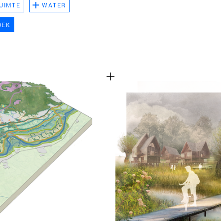
UIMTE
WATER
TEAM
OEK
CONT