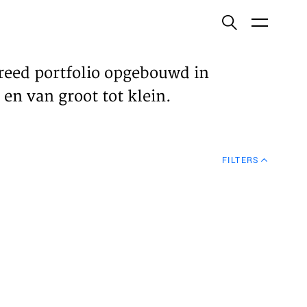
ish
reed portfolio opgebouwd in
en van groot tot klein.
ECTEN
FILTERS
VELDEN
WS