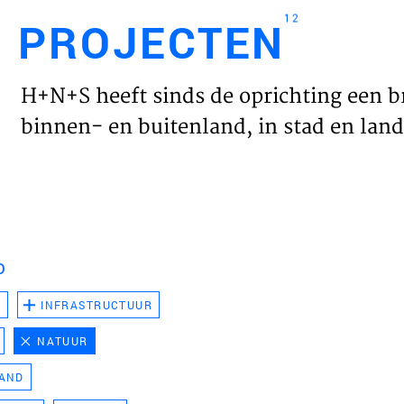
12
PROJECTEN
Engl
H+N+S heeft sinds de oprichting een b
HOME
binnen- en buitenland, in stad en land 
PROJ
WERK
D
VISIE
D
INFRASTRUCTUUR
NATUUR
NIEU
LAND