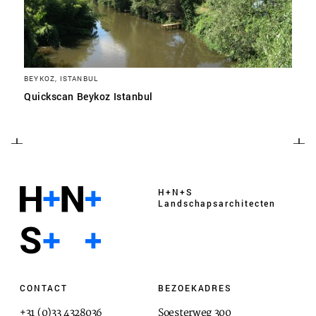
BEYKOZ, ISTANBUL
Quickscan Beykoz Istanbul
H+N+S
Landschaps­architecten
CONTACT
BEZOEKADRES
+31 (0)33 4328036
Soesterweg 300