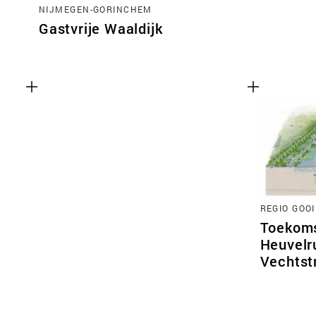
NIJMEGEN-GORINCHEM
Gastvrije Waaldijk
REGIO GOO
Toekoms
Heuvelr
Vechtst