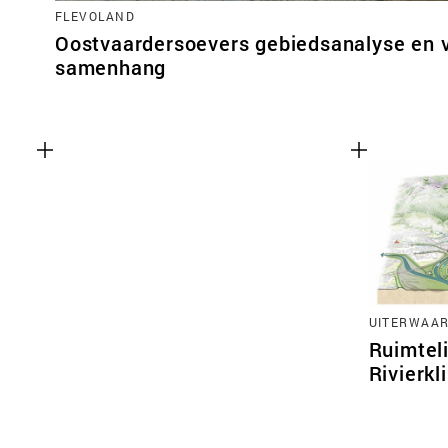
FLEVOLAND
Oostvaardersoevers gebiedsanalyse en v
samenhang
UITERWAA
Ruimteli
Rivierk