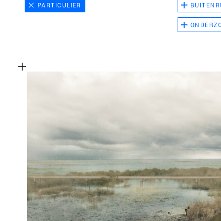
PARTICULIER
BUITENR
ONDERZ