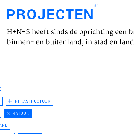
31
PROJECTEN
Engl
H+N+S heeft sinds de oprichting een b
HOME
binnen- en buitenland, in stad en land 
PROJ
WERK
D
VISIE
D
INFRASTRUCTUUR
NATUUR
NIEU
LAND