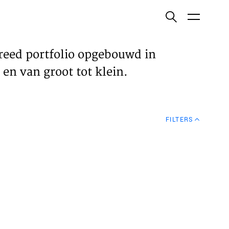
ish
reed portfolio opgebouwd in
en van groot tot klein.
ECTEN
FILTERS
VELDEN
WS