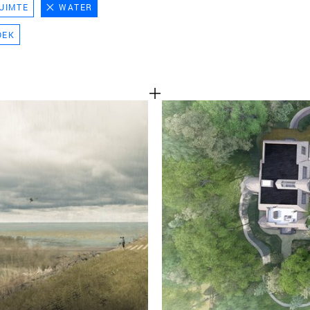
UIMTE
WATER
TEAM
OEK
CONT