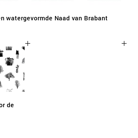
en watergevormde Naad van Brabant
or de