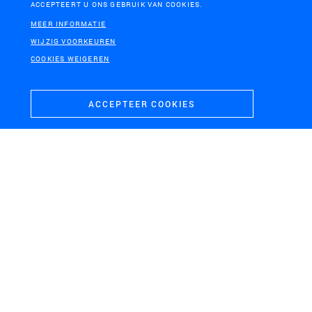
ACCEPTEERT U ONS GEBRUIK VAN COOKIES.
Vernieuwing De Zwarte
Rotterdam
Berg, De Hoge Veluwe
MEER INFORMATIE
WIJZIG VOORKEUREN
COOKIES WEIGEREN
ACCEPTEER COOKIES
BEDIJKTE MAAS
De Lymen: buitendijkse natuurontwikkeling