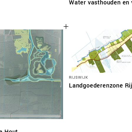
Water vasthouden en v
RIJSWIJK
Landgoederenzone Rij
e Hout