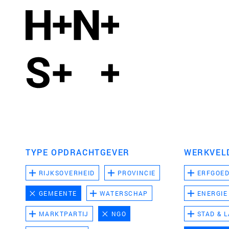
TYPE OPDRACHTGEVER
WERKVEL
RIJKSOVERHEID
PROVINCIE
ERFGOE
GEMEENTE
WATERSCHAP
ENERGIE
MARKTPARTIJ
NGO
STAD & 