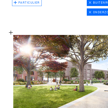
PARTICULIER
BUITENR
ONDERZ