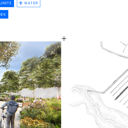
UIMTE
WATER
TEAM
OEK
CONT