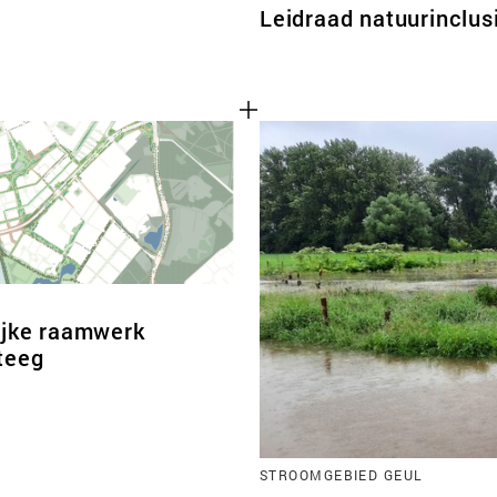
Leidraad natuurinclus
ijke raamwerk
teeg
STROOMGEBIED GEUL