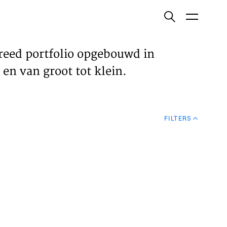
ish
reed portfolio opgebouwd in
en van groot tot klein.
ECTEN
FILTERS
VELDEN
WS