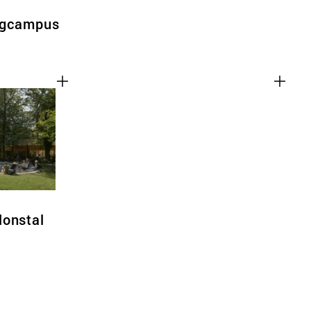
rgcampus
lonstal