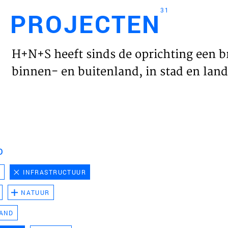
31
PROJECTEN
Engl
H+N+S heeft sinds de oprichting een b
HOME
binnen- en buitenland, in stad en land 
PROJ
WERK
D
VISIE
D
INFRASTRUCTUUR
NATUUR
NIEU
LAND