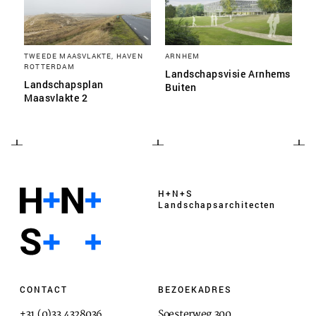
TWEEDE MAASVLAKTE, HAVEN
ARNHEM
ROTTERDAM
Landschapsvisie Arnhems
Landschapsplan
Buiten
Maasvlakte 2
H+N+S
Landschaps­architecten
CONTACT
BEZOEKADRES
+31 (0)33 4328036
Soesterweg 300