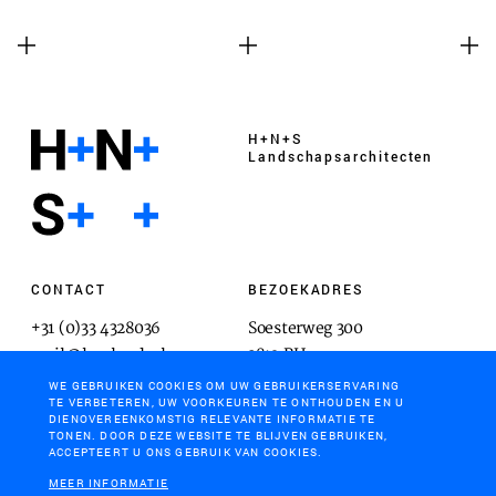
H+N+S
Landschaps­architecten
CONTACT
BEZOEKADRES
+31 (0)33 4328036
Soesterweg 300
mail@hnsland.nl
3812 BH
Amersfoort
WE GEBRUIKEN COOKIES OM UW GEBRUIKERSERVARING
TE VERBETEREN, UW VOORKEUREN TE ONTHOUDEN EN U
DIENOVEREENKOMSTIG RELEVANTE INFORMATIE TE
TONEN. DOOR DEZE WEBSITE TE BLIJVEN GEBRUIKEN,
ACCEPTEERT U ONS GEBRUIK VAN COOKIES.
POSTADRES
MEER INFORMATIE
Postbus 1603