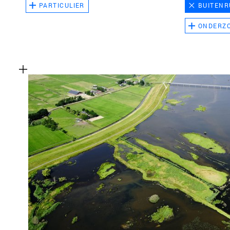
PARTICULIER
BUITENR
ONDERZ