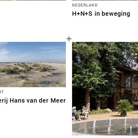
NEDERLAND
H+N+S in beweging
RT
erij Hans van der Meer