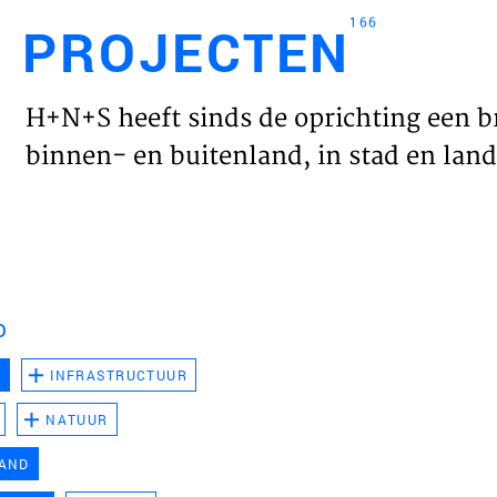
166
PROJECTEN
Engl
H+N+S heeft sinds de oprichting een b
HOME
binnen- en buitenland, in stad en land 
PROJ
WERK
D
VISIE
D
INFRASTRUCTUUR
NATUUR
NIEU
LAND