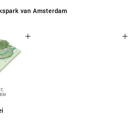
lkspark van Amsterdam
T,
TEM
ei