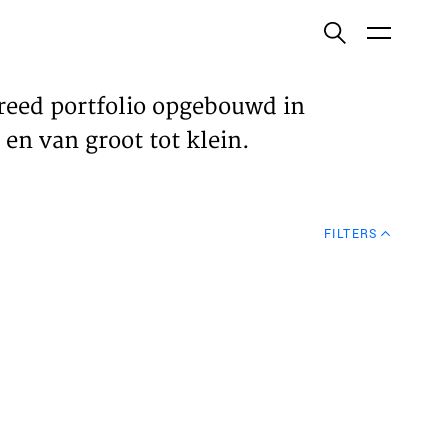
ish
reed portfolio opgebouwd in
en van groot tot klein.
ECTEN
FILTERS
VELDEN
WS