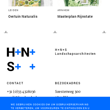
LEIDEN
ARNHEM
Oertuin Naturalis
Masterplan Rijnstate
H+N+S
Landschaps­architecten
CONTACT
BEZOEKADRES
+31 (0)33 4328036
Soesterweg 300
mail@hnsland.nl
3812 BH
Amersfoort
WE GEBRUIKEN COOKIES OM UW GEBRUIKERSERVARING
TE VERBETEREN, UW VOORKEUREN TE ONTHOUDEN EN U