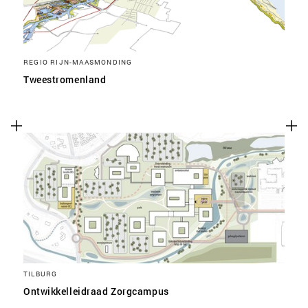
REGIO RIJN-MAASMONDING
Tweestromenland
TILBURG
Ontwikkelleidraad Zorgcampus