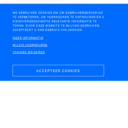
Herontwikkeling boerderij Rijzenburg, De Hoge Veluwe
WE GEBRUIKEN COOKIES OM UW GEBRUIKERSERVARING
TE VERBETEREN, UW VOORKEUREN TE ONTHOUDEN EN U
DIENOVEREENKOMSTIG RELEVANTE INFORMATIE TE
TONEN. DOOR DEZE WEBSITE TE BLIJVEN GEBRUIKEN,
ACCEPTEERT U ONS GEBRUIK VAN COOKIES.
MEER INFORMATIE
WIJZIG VOORKEUREN
COOKIES WEIGEREN
ACCEPTEER COOKIES
NP DE HOGE VELUWE, HOENDERLOO
Tuinaanleg Jachthuis St. Hubertus, De Hoge Veluwe