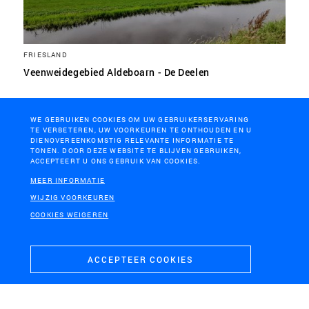
FRIESLAND
Veenweidegebied Aldeboarn - De Deelen
WE GEBRUIKEN COOKIES OM UW GEBRUIKERSERVARING
TE VERBETEREN, UW VOORKEUREN TE ONTHOUDEN EN U
DIENOVEREENKOMSTIG RELEVANTE INFORMATIE TE
TONEN. DOOR DEZE WEBSITE TE BLIJVEN GEBRUIKEN,
ACCEPTEERT U ONS GEBRUIK VAN COOKIES.
MEER INFORMATIE
WIJZIG VOORKEUREN
COOKIES WEIGEREN
ACCEPTEER COOKIES
FRIESLAND
Co-creatie Hegewarren