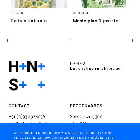
LEIDEN
ARNHEM
Oertuin Naturalis
Masterplan Rijnstate
H+N+S
Landschaps­architecten
CONTACT
BEZOEKADRES
+31 (0)33 4328036
Soesterweg 300
mail@hnsland.nl
3812 BH
Amersfoort
WE GEBRUIKEN COOKIES OM UW GEBRUIKERSERVARING
TE VERBETEREN, UW VOORKEUREN TE ONTHOUDEN EN U