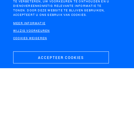
TE VERBETEREN, UW VOORKEUREN TE ONTHOUDEN EN U
DIENOVEREENKOMSTIG RELEVANTE INFORMATIE TE
TONEN. DOOR DEZE WEBSITE TE BLIJVEN GEBRUIKEN,
ACCEPTEERT U ONS GEBRUIK VAN COOKIES.
MEER INFORMATIE
WIJZIG VOORKEUREN
COOKIES WEIGEREN
ACCEPTEER COOKIES
NP DE HOGE VELUWE, KONINGSWEG ARNHEM
Herontwikkeling boerderij Rijzenburg, De Hoge Veluwe
NP DE HOGE VELUWE,
AMERSFOORT
HOENDERLOO
Het Rode Plein -