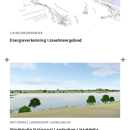
IJSSELMEERGEBIED
Energieverkenning IJsselmeergebied
NATIONAAL LANDSCHAP IJSSELDELTA
Windstudie Nationaal Landschap IJsseldelta