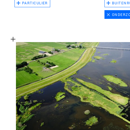
PARTICULIER
BUITENR
ONDERZ