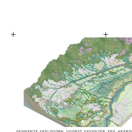
GEMEENTE APELDOORN, VOORST, DEVENTER, EPE, HEERD