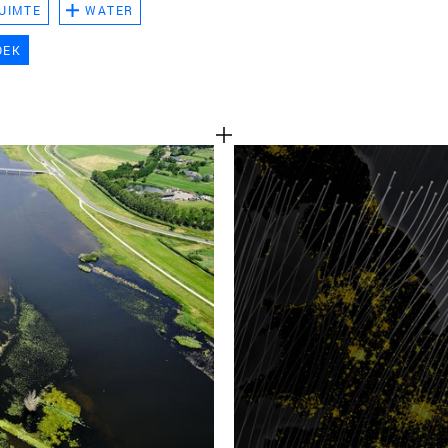
UIMTE
WATER
TEAM
OEK
CONT