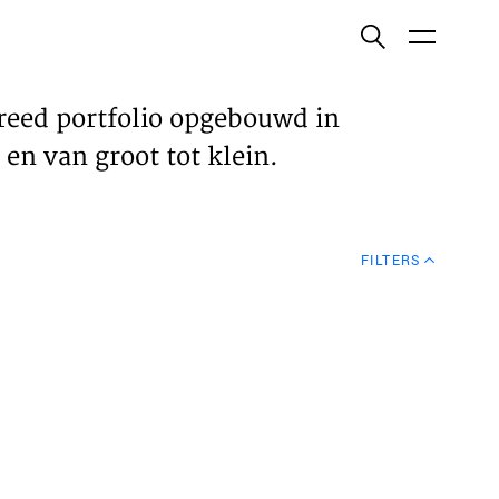
ish
reed portfolio opgebouwd in
en van groot tot klein.
ECTEN
FILTERS
VELDEN
WS