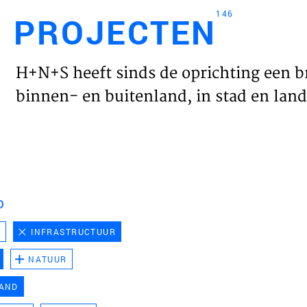
146
PROJECTEN
Engl
H+N+S heeft sinds de oprichting een b
HOME
binnen- en buitenland, in stad en land 
PROJ
WERK
D
VISIE
D
INFRASTRUCTUUR
NATUUR
NIEU
LAND