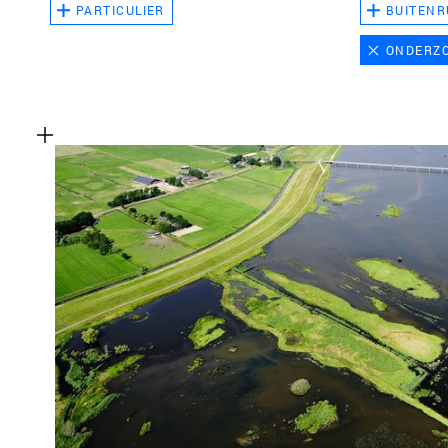
PARTICULIER
BUITENR
ONDERZ