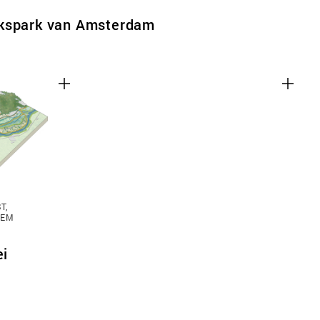
lkspark van Amsterdam
T,
TEM
ei