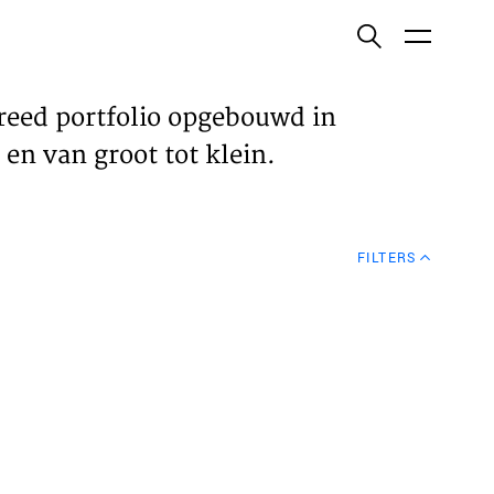
ish
reed portfolio opgebouwd in
en van groot tot klein.
ECTEN
FILTERS
VELDEN
WS