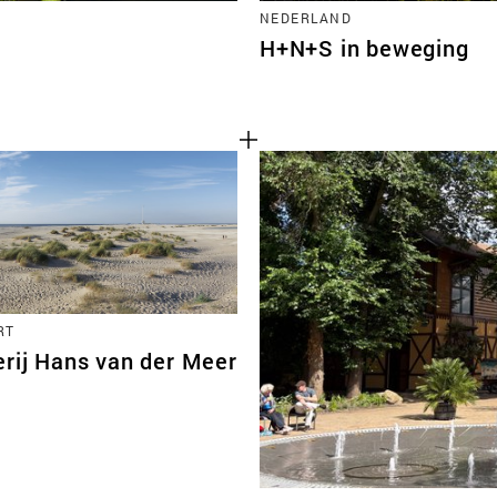
NEDERLAND
H+N+S in beweging
RT
erij Hans van der Meer