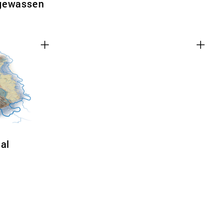
tgewassen
al