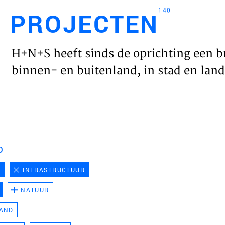
140
PROJECTEN
Engl
H+N+S heeft sinds de oprichting een b
HOME
binnen- en buitenland, in stad en land 
PROJ
WERK
D
VISIE
D
INFRASTRUCTUUR
NATUUR
NIEU
LAND