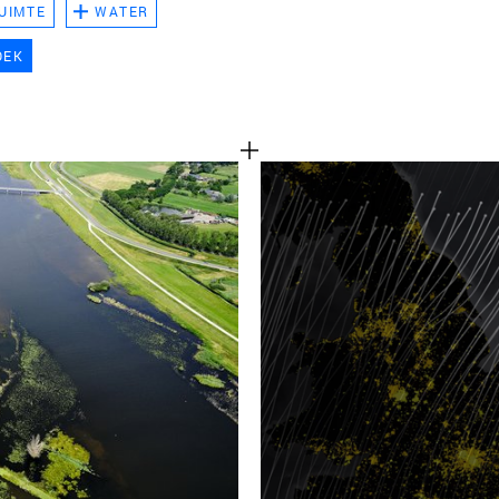
UIMTE
WATER
TEAM
OEK
CONT