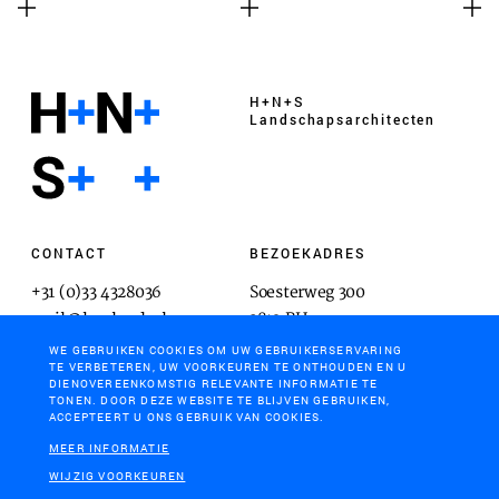
H+N+S
Landschaps­architecten
CONTACT
BEZOEKADRES
+31 (0)33 4328036
Soesterweg 300
mail@hnsland.nl
3812 BH
Amersfoort
WE GEBRUIKEN COOKIES OM UW GEBRUIKERSERVARING
TE VERBETEREN, UW VOORKEUREN TE ONTHOUDEN EN U
DIENOVEREENKOMSTIG RELEVANTE INFORMATIE TE
TONEN. DOOR DEZE WEBSITE TE BLIJVEN GEBRUIKEN,
ACCEPTEERT U ONS GEBRUIK VAN COOKIES.
POSTADRES
MEER INFORMATIE
Postbus 1603
WIJZIG VOORKEUREN
3800 BP