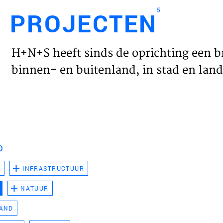
5
PROJECTEN
Engl
H+N+S heeft sinds de oprichting een b
HOME
binnen- en buitenland, in stad en land 
PROJ
WERK
D
VISIE
D
INFRASTRUCTUUR
NATUUR
NIEU
LAND