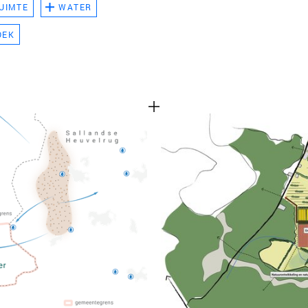
UIMTE
WATER
TEAM
OEK
CONT