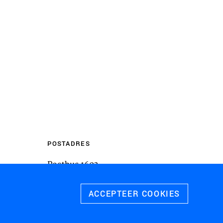
en
m inhoud van websites van derden,
 te sluiten. Als u dit uitschakelt, kan
liteit van de website worden
ies
u relevante advertenties te tonen op
pps, zoals Facebook en Instagram. We
 koppelen aan de verschillende
 evenals gegevens over de advertenties
POSTADRES
rtentieprestaties te meten en
Postbus 1603
 te schakelen.
3800 BP
Amersfoort
ACCEPTEER COOKIES
 ALLE COOKIES
SLA VOORKEUREN OP