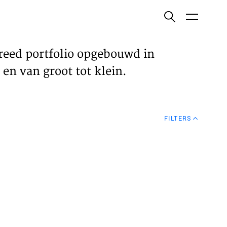
ish
reed portfolio opgebouwd in
en van groot tot klein.
ECTEN
FILTERS
VELDEN
WS