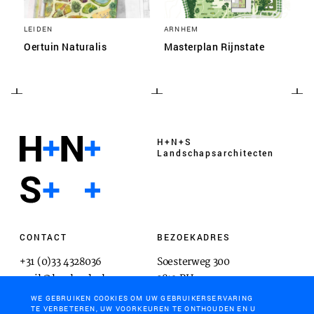
LEIDEN
ARNHEM
Oertuin Naturalis
Masterplan Rijnstate
H+N+S
Landschaps­architecten
CONTACT
BEZOEKADRES
+31 (0)33 4328036
Soesterweg 300
mail@hnsland.nl
3812 BH
Amersfoort
WE GEBRUIKEN COOKIES OM UW GEBRUIKERSERVARING
TE VERBETEREN, UW VOORKEUREN TE ONTHOUDEN EN U