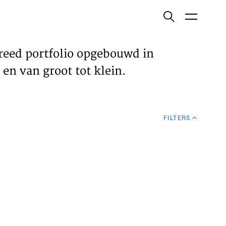
ish
reed portfolio opgebouwd in
en van groot tot klein.
ECTEN
FILTERS
VELDEN
WS