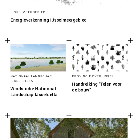
IJSSELMEERGEBIED
Energieverkenning IJsselmeergebied
NATIONAAL LANDSCHAP
PROVINCIE OVERIJSSEL
IJSSELDELTA
Handreiking “Telen voor
Windstudie Nationaal
de bouw”
Landschap IJsseldelta