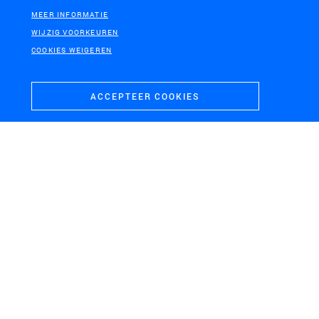
MEER INFORMATIE
WIJZIG VOORKEUREN
COOKIES WEIGEREN
ACCEPTEER COOKIES
TERNEUZEN
Tender Zeesluis Terneuzen
MAASVLAKTE, ROTTERDAM
AMERSFOORT
Haven Rotterdam OV hub
Masterplan
Wagenwerkplaats