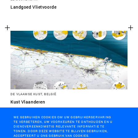
Landgoed Vlietvoorde
DE VLAAMSE KUST, BELGIË
Kust Vlaanderen
WE GEBRUIKEN COOKIES OM UW GEBRUIKERSERVARING
TE VERBETEREN, UW VOORKEUREN TE ONTHOUDEN EN U
DIENOVEREENKOMSTIG RELEVANTE INFORMATIE TE
TONEN. DOOR DEZE WEBSITE TE BLIJVEN GEBRUIKEN,
ACCEPTEERT U ONS GEBRUIK VAN COOKIES.