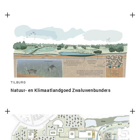
TILBURG
Natuur- en Klimaatlandgoed Zwaluwenbunders