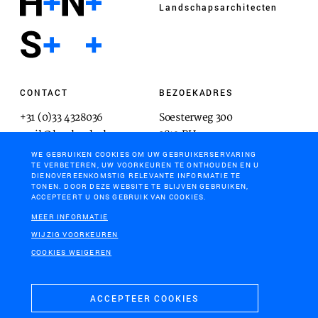
Landschaps­architecten
CONTACT
BEZOEKADRES
+31 (0)33 4328036
Soesterweg 300
mail@hnsland.nl
3812 BH
Amersfoort
WE GEBRUIKEN COOKIES OM UW GEBRUIKERSERVARING
TE VERBETEREN, UW VOORKEUREN TE ONTHOUDEN EN U
DIENOVEREENKOMSTIG RELEVANTE INFORMATIE TE
TONEN. DOOR DEZE WEBSITE TE BLIJVEN GEBRUIKEN,
ACCEPTEERT U ONS GEBRUIK VAN COOKIES.
POSTADRES
MEER INFORMATIE
Postbus 1603
WIJZIG VOORKEUREN
3800 BP
COOKIES WEIGEREN
Amersfoort
ACCEPTEER COOKIES
COOKIES & PRIVACY