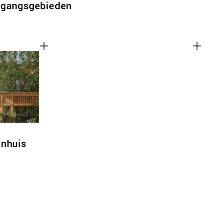
rgangsgebieden
enhuis