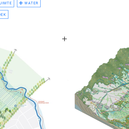
UIMTE
WATER
TEAM
OEK
CONT