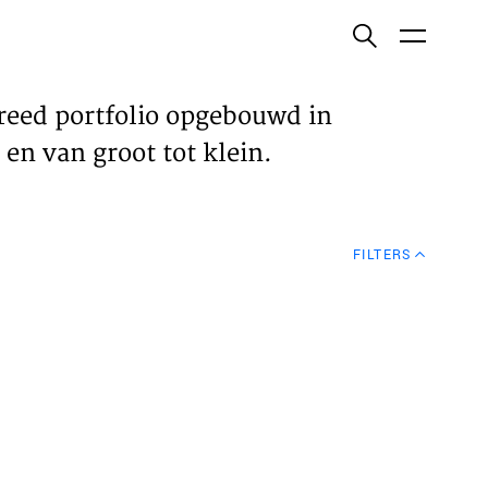
ish
reed portfolio opgebouwd in
en van groot tot klein.
ECTEN
FILTERS
VELDEN
WS