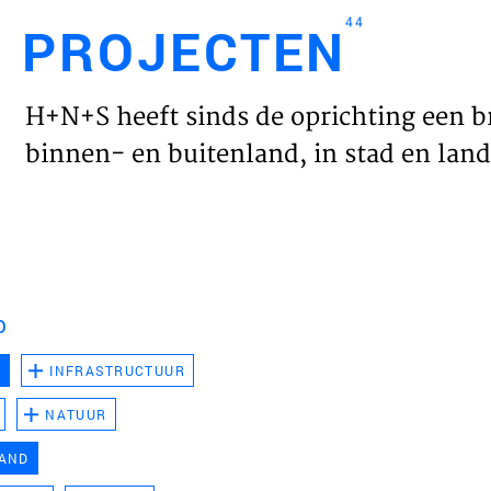
44
PROJECTEN
Engl
H+N+S heeft sinds de oprichting een b
HOME
binnen- en buitenland, in stad en land 
PROJ
WERK
D
VISIE
D
INFRASTRUCTUUR
NATUUR
NIEU
LAND