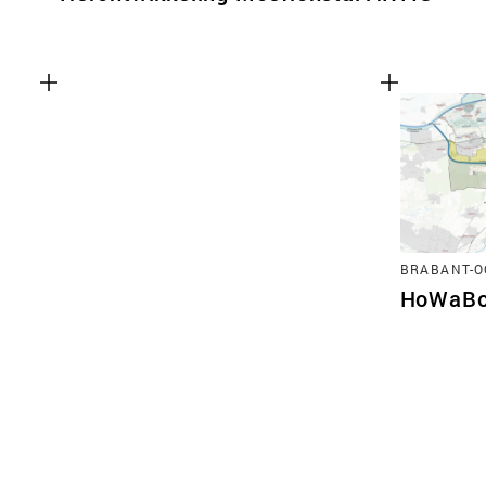
BRABANT-O
HoWaB