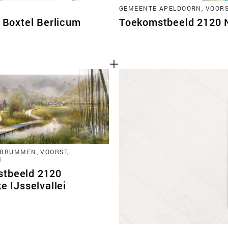
GEMEENTE APELDOORN, VOORST
Boxtel Berlicum
Toekomstbeeld 2120 No
BRUMMEN, VOORST,
N
tbeeld 2120
ke IJsselvallei