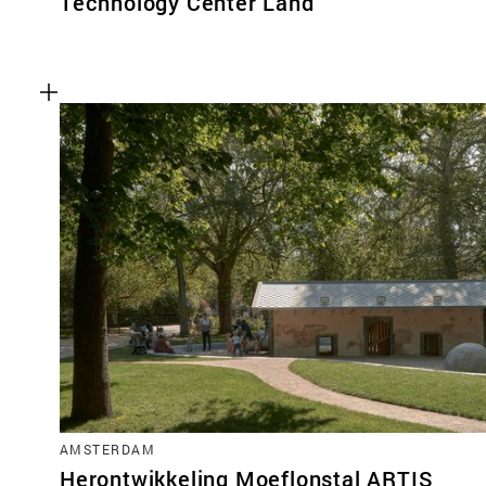
Technology Center Land
AMSTERDAM
Herontwikkeling Moeflonstal ARTIS