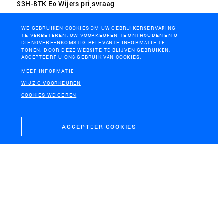
S3H-BTK Eo Wijers prijsvraag
WE GEBRUIKEN COOKIES OM UW GEBRUIKERSERVARING
TE VERBETEREN, UW VOORKEUREN TE ONTHOUDEN EN U
DIENOVEREENKOMSTIG RELEVANTE INFORMATIE TE
TONEN. DOOR DEZE WEBSITE TE BLIJVEN GEBRUIKEN,
ACCEPTEERT U ONS GEBRUIK VAN COOKIES.
MEER INFORMATIE
WIJZIG VOORKEUREN
COOKIES WEIGEREN
ACCEPTEER COOKIES
KAAPSTAD, ZUID-AFRIKA
From borders to bridges, Cape Town