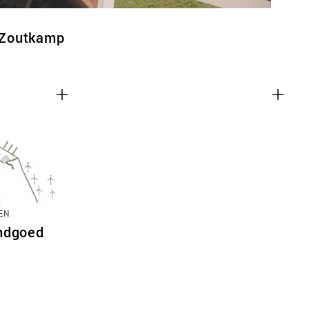
 Zoutkamp
EN
ndgoed