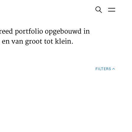
ish
reed portfolio opgebouwd in
en van groot tot klein.
ECTEN
FILTERS
VELDEN
WS