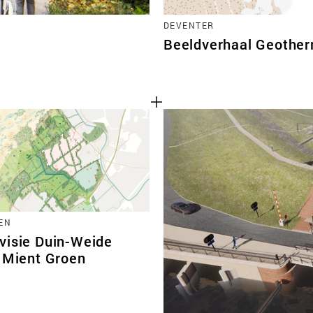
DEVENTER
Beeldverhaal Geother
EN
visie Duin-Weide
r Mient Groen