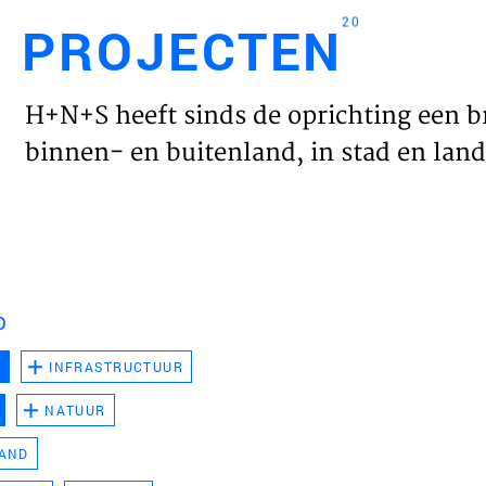
20
PROJECTEN
Engl
H+N+S heeft sinds de oprichting een b
HOME
binnen- en buitenland, in stad en land 
PROJ
WERK
D
VISIE
D
INFRASTRUCTUUR
NATUUR
NIEU
LAND