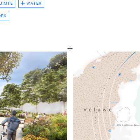
UIMTE
WATER
TEAM
OEK
CONT