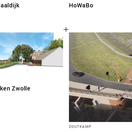
aaldijk
HoWaBo
jken Zwolle
ZOUTKAMP