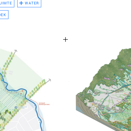
UIMTE
WATER
TEAM
OEK
CONT