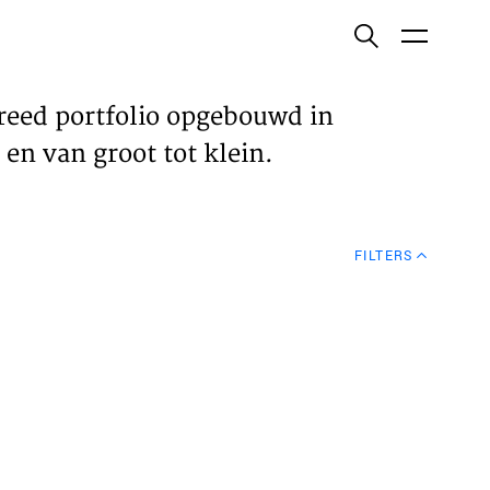
ish
reed portfolio opgebouwd in
en van groot tot klein.
ECTEN
FILTERS
VELDEN
WS