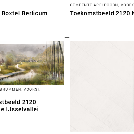
GEMEENTE APELDOORN, VOORST
Boxtel Berlicum
Toekomstbeeld 2120 No
BRUMMEN, VOORST,
N
tbeeld 2120
ke IJsselvallei