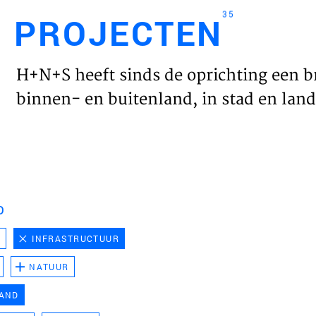
35
PROJECTEN
Engl
H+N+S heeft sinds de oprichting een b
HOME
binnen- en buitenland, in stad en land 
PROJ
WERK
D
VISIE
D
INFRASTRUCTUUR
NATUUR
NIEU
LAND