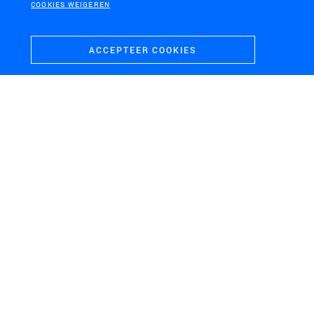
COOKIES WEIGEREN
ACCEPTEER COOKIES
NIJMEGEN
LOENEN
Ruimtelijke raamwerk
Inrichtingsplan Den
Winkelsteeg
Eikenboom