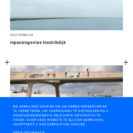
HOUTRIBDIJK
Inpassingsvisie Houtribdijk
WE GEBRUIKEN COOKIES OM UW GEBRUIKERSERVARING
TE VERBETEREN, UW VOORKEUREN TE ONTHOUDEN EN U
DIENOVEREENKOMSTIG RELEVANTE INFORMATIE TE
TONEN. DOOR DEZE WEBSITE TE BLIJVEN GEBRUIKEN,
ACCEPTEERT U ONS GEBRUIK VAN COOKIES.
NIJMEGEN
MEER INFORMATIE