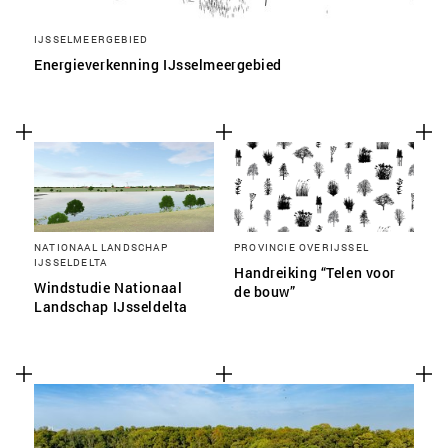
IJSSELMEERGEBIED
Energieverkenning IJsselmeergebied
NATIONAAL LANDSCHAP
PROVINCIE OVERIJSSEL
IJSSELDELTA
Handreiking “Telen voor
Windstudie Nationaal
de bouw”
Landschap IJsseldelta