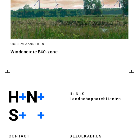
OOST-VLAANDEREN
Windenergie E40-zone
H+N+S
Landschaps­architecten
CONTACT
BEZOEKADRES