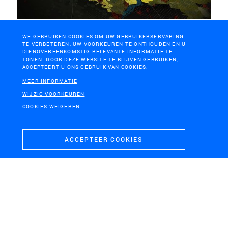
STEDENDRIEHOEK (DEVENTER – APELDOORN – ZUTPHEN)
WE GEBRUIKEN COOKIES OM UW GEBRUIKERSERVARING
S3H-BTK Eo Wijers prijsvraag
TE VERBETEREN, UW VOORKEUREN TE ONTHOUDEN EN U
DIENOVEREENKOMSTIG RELEVANTE INFORMATIE TE
TONEN. DOOR DEZE WEBSITE TE BLIJVEN GEBRUIKEN,
ACCEPTEERT U ONS GEBRUIK VAN COOKIES.
MEER INFORMATIE
WIJZIG VOORKEUREN
COOKIES WEIGEREN
ACCEPTEER COOKIES
KAAPSTAD, ZUID-AFRIKA
From borders to bridges, Cape Town