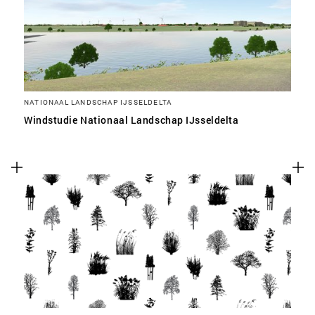
NATIONAAL LANDSCHAP IJSSELDELTA
Windstudie Nationaal Landschap IJsseldelta