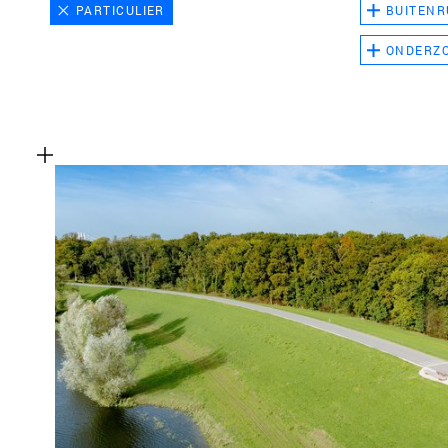
PARTICULIER
BUITENR
ONDERZ