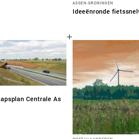
ASSEN-GRONINGEN
Ideeënronde fietssne
apsplan Centrale As
Cookies van derd
OOST-VLAANDEREN