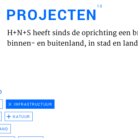
10
PROJECTEN
Engl
H+N+S heeft sinds de oprichting een b
HOME
binnen- en buitenland, in stad en land 
PROJ
WERK
D
VISIE
D
INFRASTRUCTUUR
NATUUR
NIEU
LAND