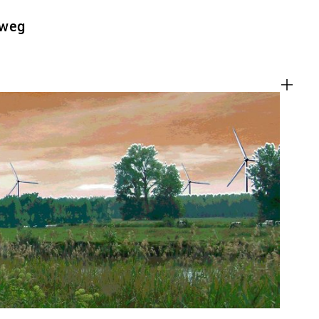
lweg
en