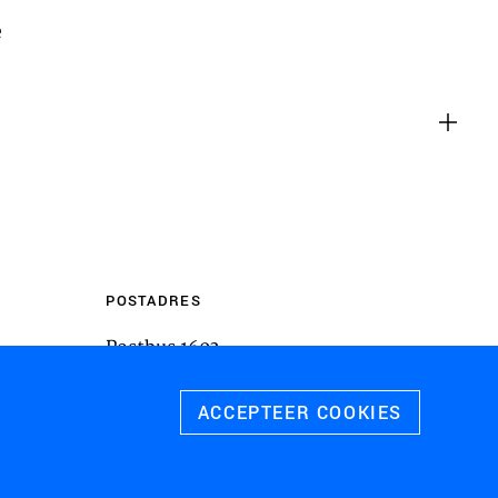
m inhoud van websites van derden,
e
 te sluiten. Als u dit uitschakelt, kan
liteit van de website worden
ies
u relevante advertenties te tonen op
pps, zoals Facebook en Instagram. We
 koppelen aan de verschillende
 evenals gegevens over de advertenties
POSTADRES
rtentieprestaties te meten en
Postbus 1603
 te schakelen.
3800 BP
Amersfoort
ACCEPTEER COOKIES
 ALLE COOKIES
SLA VOORKEUREN OP