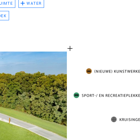
UIMTE
WATER
TEAM
OEK
CONT