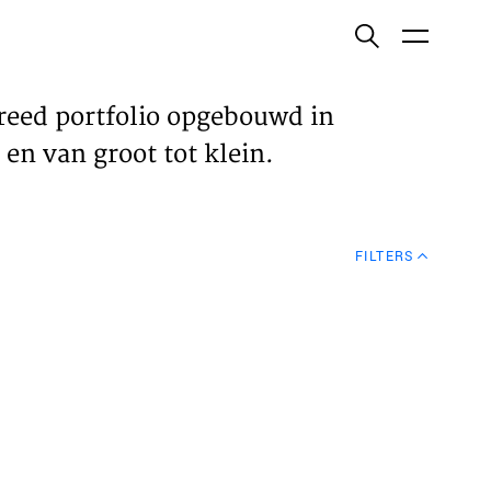
ish
reed portfolio opgebouwd in
en van groot tot klein.
ECTEN
FILTERS
VELDEN
WS