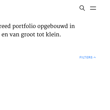
ish
reed portfolio opgebouwd in
en van groot tot klein.
ECTEN
FILTERS
VELDEN
WS