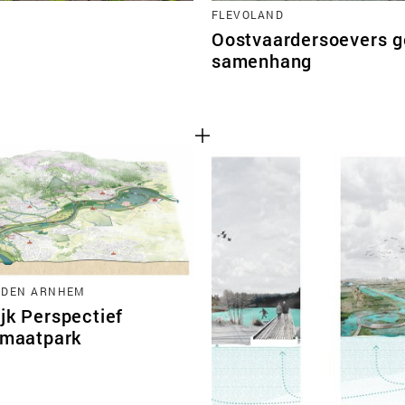
FLEVOLAND
Oostvaardersoevers ge
samenhang
RDEN ARNHEM
jk Perspectief
limaatpark