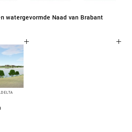
en watergevormde Naad van Brabant
LDELTA
a