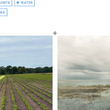
UIMTE
WATER
TEAM
OEK
CONT