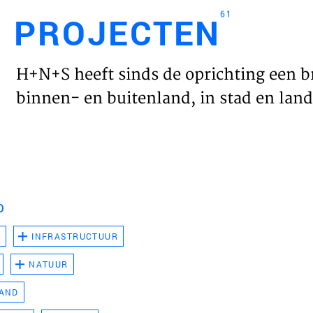
61
PROJECTEN
Engl
H+N+S heeft sinds de oprichting een b
HOME
binnen- en buitenland, in stad en land 
PROJ
WERK
D
VISIE
D
INFRASTRUCTUUR
NATUUR
NIEU
LAND