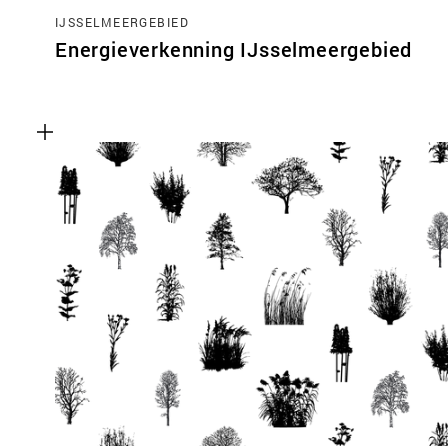
IJSSELMEERGEBIED
Energieverkenning IJsselmeergebied