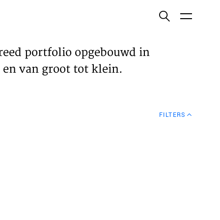
ish
reed portfolio opgebouwd in
en van groot tot klein.
ECTEN
FILTERS
VELDEN
WS