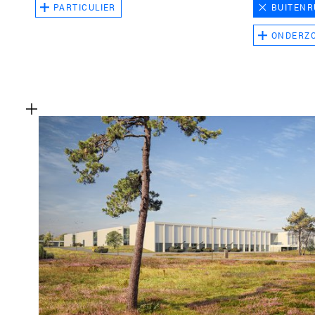
PARTICULIER
BUITENR
ONDERZ