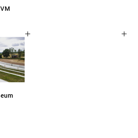
RIVM
useum