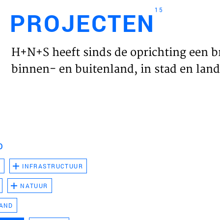
15
PROJECTEN
Engl
H+N+S heeft sinds de oprichting een b
HOME
binnen- en buitenland, in stad en land 
PROJ
WERK
D
VISIE
D
INFRASTRUCTUUR
NATUUR
NIEU
LAND