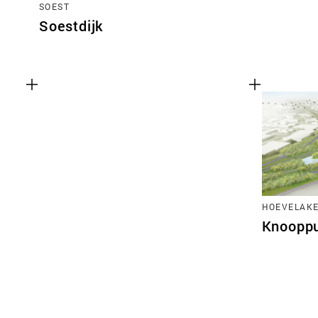
SOEST
Soestdijk
HOEVELAK
Knooppu