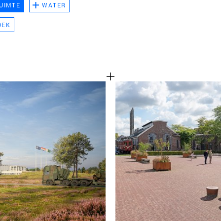
UIMTE
WATER
TEAM
OEK
CONT