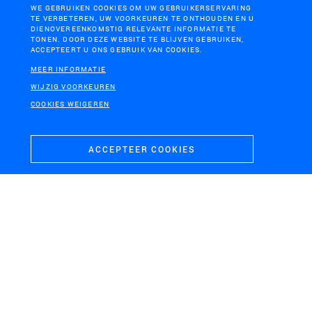
WE GEBRUIKEN COOKIES OM UW GEBRUIKERSERVARING
TE VERBETEREN, UW VOORKEUREN TE ONTHOUDEN EN U
DIENOVEREENKOMSTIG RELEVANTE INFORMATIE TE
TONEN. DOOR DEZE WEBSITE TE BLIJVEN GEBRUIKEN,
ACCEPTEERT U ONS GEBRUIK VAN COOKIES.
MEER INFORMATIE
A12 (VEENENDAAL – EDE –
SOESTERBERG
GRIJSOORD)
WIJZIG VOORKEUREN
Nationaal Militair
Inpassing reconstructie
Museum
COOKIES WEIGEREN
A12 VEG
ACCEPTEER COOKIES
BEYKOZ, ISTANBUL