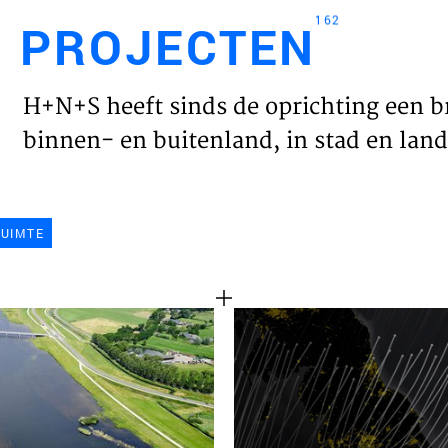
162
PROJECTEN
Engl
H+N+S heeft sinds de oprichting een b
HOME
binnen- en buitenland, in stad en land 
PROJ
RUIMTE
WERK
VISIE
NIEU