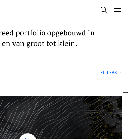
ish
reed portfolio opgebouwd in
en van groot tot klein.
ECTEN
FILTERS
VELDEN
WS