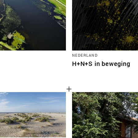
TEAM
CONT
NEDERLAND
H+N+S in beweging