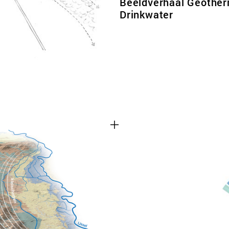
Beeldverhaal Geother
Drinkwater