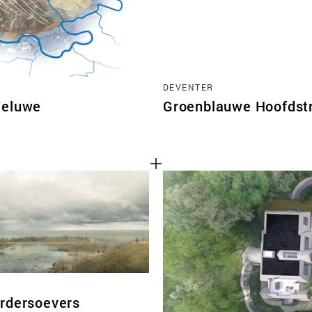
DEVENTER
Veluwe
Groenblauwe Hoofdstr
D
rdersoevers