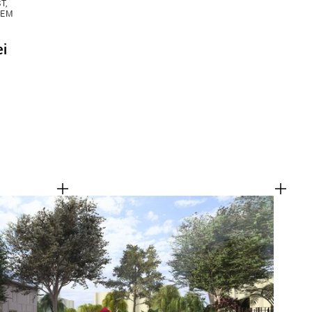
T,
TEM
ei