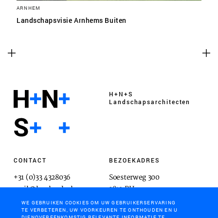
ARNHEM
Landschapsvisie Arnhems Buiten
H+N+S
Landschaps­architecten
CONTACT
BEZOEKADRES
+31 (0)33 4328036
Soesterweg 300
mail@hnsland.nl
3812 BH
Amersfoort
WE GEBRUIKEN COOKIES OM UW GEBRUIKERSERVARING
TE VERBETEREN, UW VOORKEUREN TE ONTHOUDEN EN U
DIENOVEREENKOMSTIG RELEVANTE INFORMATIE TE