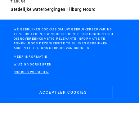
TILBURG
Stedelijke waterbergingen Tilburg Noord
WE GEBRUIKEN COOKIES OM UW GEBRUIKERSERVARING
TE VERBETEREN, UW VOORKEUREN TE ONTHOUDEN EN U
DIENOVEREENKOMSTIG RELEVANTE INFORMATIE TE
TONEN. DOOR DEZE WEBSITE TE BLIJVEN GEBRUIKEN,
ACCEPTEERT U ONS GEBRUIK VAN COOKIES.
MEER INFORMATIE
WIJZIG VOORKEUREN
COOKIES WEIGEREN
ACCEPTEER COOKIES
IJSSELMEERPOLDERS
Watervisie Zuiderzeeland