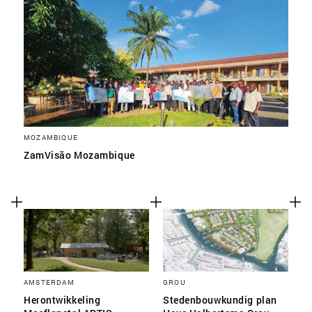
MOZAMBIQUE
ZamVisão Mozambique
AMSTERDAM
GROU
Herontwikkeling
Stedenbouwkundig plan