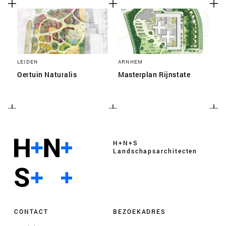
LEIDEN
ARNHEM
Oertuin Naturalis
Masterplan Rijnstate
H+N+S
Landschaps­architecten
CONTACT
BEZOEKADRES