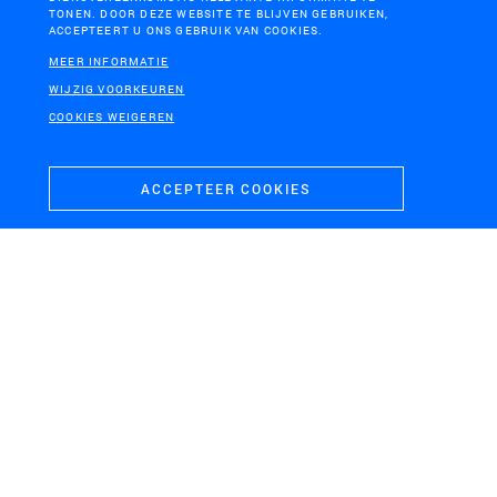
TONEN. DOOR DEZE WEBSITE TE BLIJVEN GEBRUIKEN,
ACCEPTEERT U ONS GEBRUIK VAN COOKIES.
MEER INFORMATIE
RIJSWIJK
HET NATIONALE PARK DE HOGE
VELUWE
WIJZIG VOORKEUREN
Landgoederenzone
Schetsontwerp Moestuin
Rijswijk
COOKIES WEIGEREN
de Pampel
ACCEPTEER COOKIES
WELLS MEER, GEMEENTE BERGEN
Masterplan Energielandgoed Wells Meer