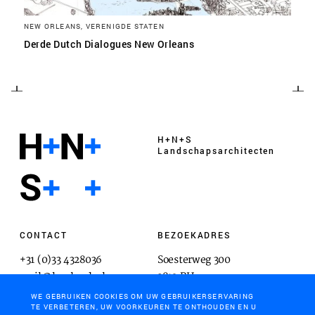
NEW ORLEANS, VERENIGDE STATEN
Derde Dutch Dialogues New Orleans
H+N+S
Landschaps­architecten
CONTACT
BEZOEKADRES
+31 (0)33 4328036
Soesterweg 300
mail@hnsland.nl
3812 BH
Amersfoort
WE GEBRUIKEN COOKIES OM UW GEBRUIKERSERVARING
TE VERBETEREN, UW VOORKEUREN TE ONTHOUDEN EN U