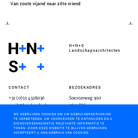
Van zoute vijand naar zilte vriend
H+N+S
Landschaps­architecten
CONTACT
BEZOEKADRES
+31 (0)33 4328036
Soesterweg 300
mail@hnsland.nl
3812 BH
Amersfoort
WE GEBRUIKEN COOKIES OM UW GEBRUIKERSERVARING
TE VERBETEREN, UW VOORKEUREN TE ONTHOUDEN EN U
DIENOVEREENKOMSTIG RELEVANTE INFORMATIE TE
TONEN. DOOR DEZE WEBSITE TE BLIJVEN GEBRUIKEN,
ACCEPTEERT U ONS GEBRUIK VAN COOKIES.
POSTADRES