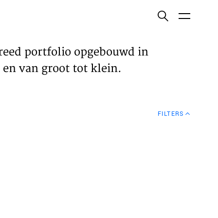
ish
reed portfolio opgebouwd in
en van groot tot klein.
ECTEN
FILTERS
VELDEN
WS