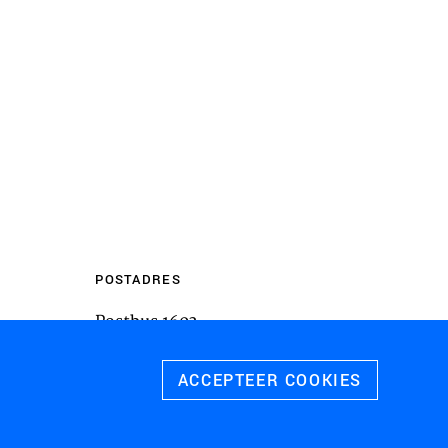
m inhoud van websites van derden,
 te sluiten. Als u dit uitschakelt, kan
liteit van de website worden
ies
u relevante advertenties te tonen op
pps, zoals Facebook en Instagram. We
 koppelen aan de verschillende
 evenals gegevens over de advertenties
POSTADRES
rtentieprestaties te meten en
Postbus 1603
 te schakelen.
3800 BP
Amersfoort
ACCEPTEER COOKIES
 ALLE COOKIES
SLA VOORKEUREN OP