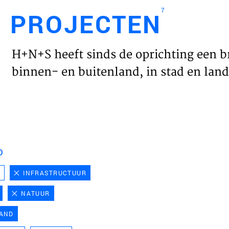
7
PROJECTEN
Engl
H+N+S heeft sinds de oprichting een b
HOME
binnen- en buitenland, in stad en land 
PROJ
WERK
D
VISIE
D
INFRASTRUCTUUR
NATUUR
NIEU
LAND