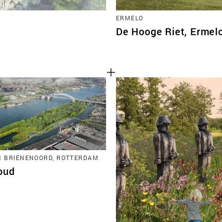
ERMELO
De Hooge Riet, Ermel
N BRIENENOORD, ROTTERDAM
oud