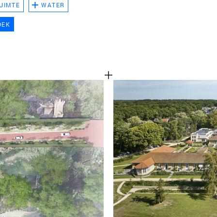
UIMTE
WATER
TEAM
OEK
CONT